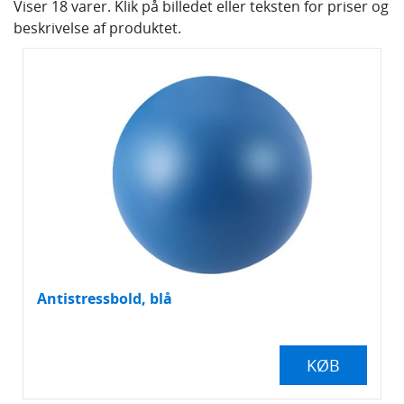
Viser 18 varer. Klik på billedet eller teksten for priser og
beskrivelse af produktet.
Notesbøger og blokke
Nøgleringe
Paraplyer
Plaid/tæpper
Powerbanks
Reflekser
Antistressbold, blå
Revisorposer
Solbriller
KØB
Sparegrise