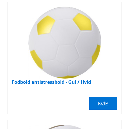
Fodbold antistressbold - Gul / Hvid
KØB