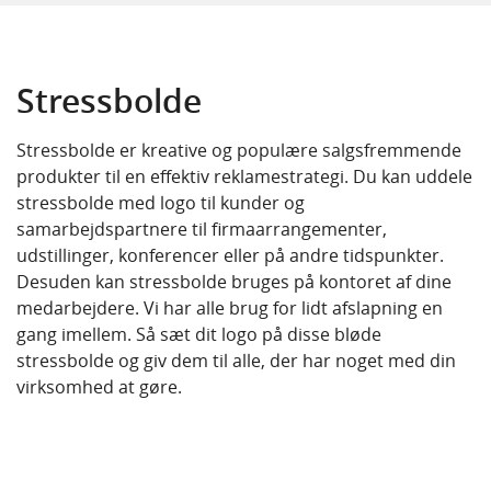
Drikkeflasker
Håndsprit
Stressbolde
Højtalere
Stressbolde er kreative og populære salgsfremmende
Kalenderbog
produkter til en effektiv reklamestrategi. Du kan uddele
stressbolde med logo til kunder og
Keyhanger
samarbejdspartnere til firmaarrangementer,
udstillinger, konferencer eller på andre tidspunkter.
Krus og kopper
Desuden kan stressbolde bruges på kontoret af dine
medarbejdere. Vi har alle brug for lidt afslapning en
Kuglepenne
gang imellem. Så sæt dit logo på disse bløde
stressbolde og giv dem til alle, der har noget med din
Baron Kuglepenne
Lightere
virksomhed at gøre.
Raja Kuglepenne
Lommelygter
Navneskilte