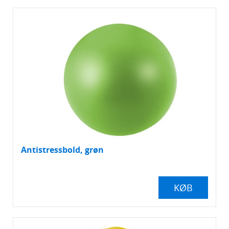
Spil
Stressbolde
Tasker
Telefontilbehør
Termokrus, -flasker og -kander
Tommestokke
Antistressbold, grøn
Tømrerblyanter
USB sticks
KØB
Isskrabere