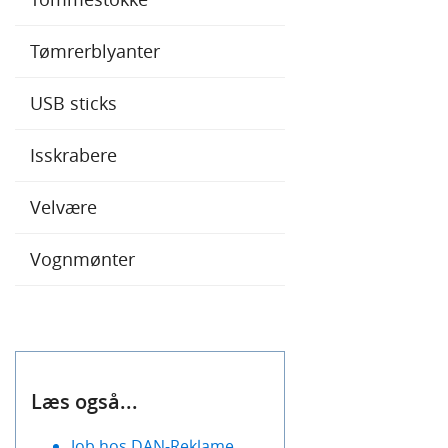
Tømrerblyanter
USB sticks
Isskrabere
Velvære
Vognmønter
Læs også...
Job hos DAN-Reklame