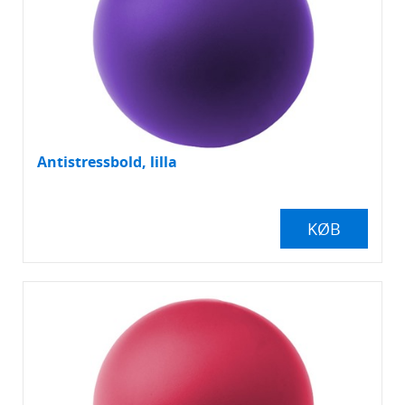
Ledige job
Antistressbold, lilla
KØB