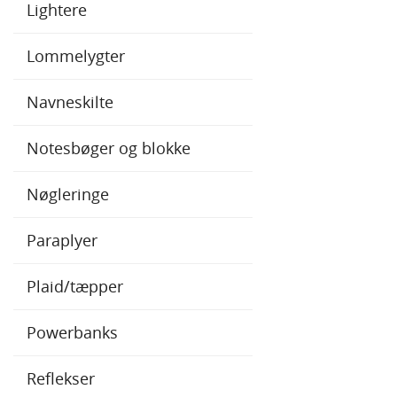
Lightere
Baron Kuglepenne
Lommelygter
Raja Kuglepenne
Navneskilte
Notesbøger og blokke
Nøgleringe
Paraplyer
Plaid/tæpper
Powerbanks
Reflekser