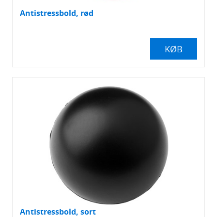
Antistressbold, rød
KØB
Antistressbold, sort