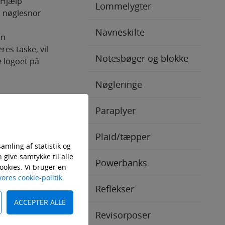
 Hjælp
Lommelygter
n nøglesnor
Navneskilte
in
es taske, vil
Notesbøger og blokke
e logoet på
Nøgleringe
re med
Paraplyer
Plaid/tæpper
amling af statistik og
er.
give samtykke til alle
Powerbanks
ookies. Vi bruger en
vores cookie-politik
.
 kan du give
Reflekser
ejdere med en
Revisorposer
reklamerer