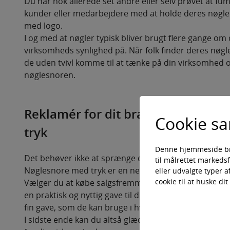
Du har nok allerede set andre eller selv prøvet at fu
kunder eller medarbejdere med at holde deres nøgl
med logo.
I og med at nøgler typisk bliver brugt flere gange o
virksomheds synlighed på. Når folk finder deres nøgl
de uden tvivl komme til at tænke på din virksomhed o
nøglesnoren.
Reklamér for dit brand på en ne
Cookie s
tryk
Denne hjemmeside bruge
Det behøver ikke at sprænge dit budget at reklamer
til målrettet markeds
Nøglesnore med tryk er en nem og overkommelig måde
eller udvalgte typer 
cookie til at huske di
Vælger du at købe salgsfremmende keyhangers med ege
en praktisk og nyttig gave til dine kunder, hvilket d
fin gave, som de kan bruge i hverdagen.
I sidste ende kan du altså glæde dine kunder og me