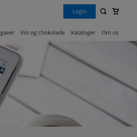
Login
Der er ingen varer i indkøbskurven.
gaver
Vin og chokolade
Kataloger
Om os