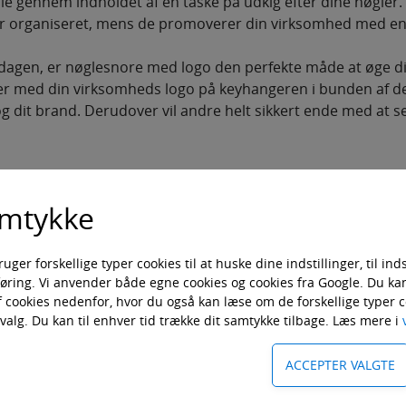
mle gennem indholdet af en taske på udkig efter dine nøgler.
er organiseret, mens de promoverer din virksomhed med e
m dagen, er nøglesnore med logo den perfekte måde at øge d
er med din virksomheds logo på keyhangeren i bunden af der
g dit brand. Derudover vil andre helt sikkert ende med at s
m og overkommelig måde med nøglesno
amtykke
r forskellige typer cookies til at huske dine indstillinger, til inds
e for din virksomhed. Det kan du nemlig gøre på mange måd
føring. Vi anvender både egne cookies og cookies fra Google. Du kan 
, der kan ende med at øge dit salg.
af cookies nedenfor, hvor du også kan læse om de forskellige typer c
t valg. Du kan til enhver tid trække dit samtykke tilbage. Læs mere i
t logo, får du en bred vifte af fordele. Først og fremmest
e vil sætte stor pris på. Ydermere kan du glæde dine medarb
darbejdere med en keyhanger med logo, mens du samtidigt 