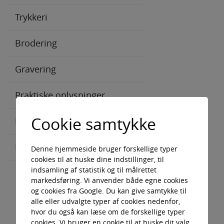
Bank oplysninger
Trykkeri
Notesbøger og blokke
Kontakt
Brodering
Nøgleringe
Vareind-/udlevering
Gravering
Paraplyer
Ledige job
Praktiske oplysninger
Plaid/tæpper
Julen
Cookie samtykke
Powerbanks
Bank oplysninger
Reflekser
Kontakt
Denne hjemmeside bruger forskellige typer
cookies til at huske dine indstillinger, til
Revisorposer
indsamling af statistik og til målrettet
Vareind-/udlevering
markedsføring. Vi anvender både egne cookies
Solbriller
og cookies fra Google. Du kan give samtykke til
Ledige job
alle eller udvalgte typer af cookies nedenfor,
hvor du også kan læse om de forskellige typer
Sparegrise
cookies. Vi bruger en cookie til at huske dit valg.