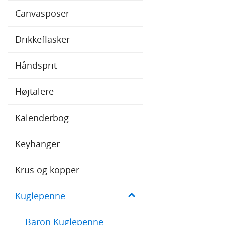
Canvasposer
Kontakt
Drikkeflasker
Vareind-/udlevering
Håndsprit
Ledige job
Højtalere
Kalenderbog
Keyhanger
Krus og kopper
Kuglepenne
Baron Kuglepenne