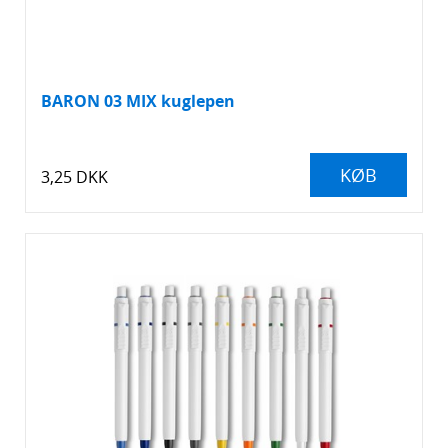
Lommelygter
Navneskilte
BARON 03 MIX kuglepen
Notesbøger og blokke
KØB
3,25 DKK
Nøgleringe
Paraplyer
Plaid/tæpper
Powerbanks
Reflekser
Revisorposer