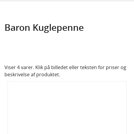
Drikkeflasker
Håndsprit
Baron Kuglepenne
Højtalere
Kalenderbog
Keyhanger
Viser 4 varer. Klik på billedet eller teksten for priser og
beskrivelse af produktet.
Krus og kopper
Kuglepenne
Baron Kuglepenne
Raja Kuglepenne
Lightere