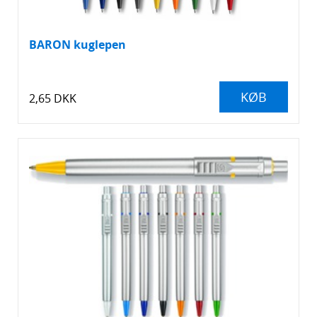
Solbriller
BARON kuglepen
Sparegrise
Spil
KØB
2,65 DKK
Stressbolde
Tasker
Telefontilbehør
Termokrus, -flasker og -kander
Tommestokke
Tømrerblyanter