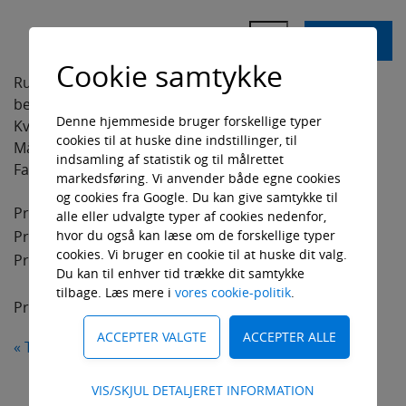
Bank oplysninger
KØB
Notesbøger og blokke
Kontakt
Cookie samtykke
Rummelig model i kraftig kvalitet. Store trykflader på
Nøgleringe
Vareind-/udlevering
begge sider.
Denne hjemmeside bruger forskellige typer
Kvalitet: 16 oz canvas.
Paraplyer
cookies til at huske dine indstillinger, til
Ledige job
Mål: 44 x 44 cm, bund ca. 8 cm.
indsamling af statistik og til målrettet
Farve: natur
Plaid/tæpper
markedsføring. Vi anvender både egne cookies
og cookies fra Google. Du kan give samtykke til
Pris pr. stk v/100 stk. 40,00
Powerbanks
alle eller udvalgte typer af cookies nedenfor,
Pris pr. stk v/250 stk. 37,00
hvor du også kan læse om de forskellige typer
cookies. Vi bruger en cookie til at huske dit valg.
Reflekser
Pris pr. stk v/500 stk. 34,00
Du kan til enhver tid trække dit samtykke
tilbage. Læs mere i
vores cookie-politik
.
Revisorposer
Prisen er inkl. logotryk i 1 farve, 1 sted
Solbriller
« Tilbage
Teknisk
Sparegrise
VIS/SKJUL DETALJERET INFORMATION